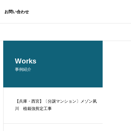
お問い合わせ
Works
事例紹介
【兵庫・西宮】〔分譲マンション〕メゾン夙
査診断事業
川 植栽強剪定工事
不動産事業
nd
Real Estate