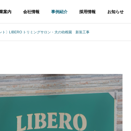
業案内
会社情報
事例紹介
採用情報
お知らせ
ト〕LIBERO トリミングサロン・犬の幼稚園 新装工事
OUTLINE
PHILOSOPHY
会社概要
企業理念
コンサルタント事
各種調
アル事業
業
Research a
Consultant
Diagnost