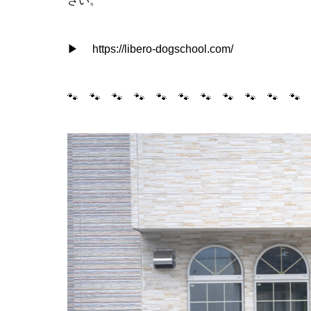
さい。
▶
https://libero-dogschool.com/
🐾 🐾 🐾 🐾 🐾 🐾 🐾 🐾 🐾 🐾 🐾