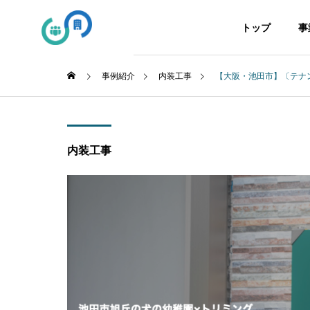
トップ
事
事例紹介
内装工事
【大阪・池田市】〔テナン
GREETING
ごあいさつ
内装工事
事業案内
SDGs
SDGsの取り組み
リニュー
Renewal